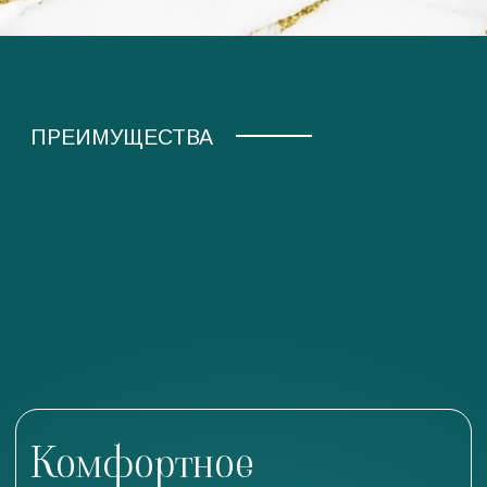
Комфортное
лечение
Мы прилагаем все усилия, чтобы вы
чувствовали себя хорошо во время лечения.
У нас комфортно.
Полный спектр услуг
В клинике работают специалисты разных
направлений:
терапевт-стоматолог, ортопед-стоматолог,
ортодонт-стоматолог, хирург-стоматолог,
детский стоматолог, гигиенист.
Уверенность в качестве
Используем современные методы, протоколы